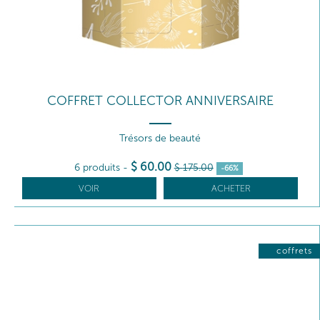
COFFRET COLLECTOR ANNIVERSAIRE
Trésors de beauté
$
60
.00
6 produits
-
$
175
.00
-66%
VOIR
ACHETER
coffrets