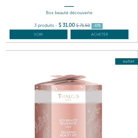
Box beauté découverte
$
31
.00
3 produits
-
$
71
.50
-57%
VOIR
ACHETER
outlet