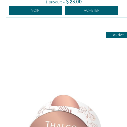
$
23
.00
1 produit
-
VOIR
ACHETER
outlet