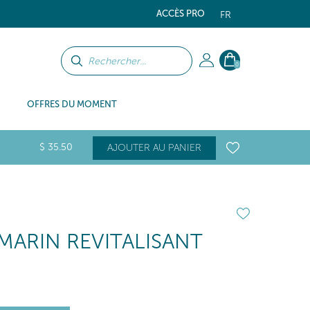
ACCÈS PRO
FR
0
OFFRES DU MOMENT
$
35
.50
AJOUTER AU PANIER
ARIN REVITALISANT