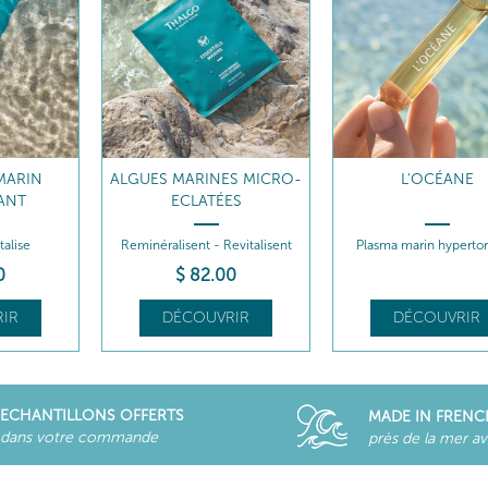
MARIN
ALGUES MARINES MICRO-
L'OCÉANE
SANT
ECLATÉES
talise
Reminéralisent - Revitalisent
Plasma marin hyperto
0
$
82
.00
IR
DÉCOUVRIR
DÉCOUVRIR
ECHANTILLONS OFFERTS
MADE IN FRENC
dans votre commande
près de la mer a