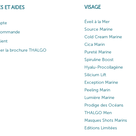
VISAGE
S ET AIDES
Éveil à la Mer
pte
Source Marine
 commande
Cold Cream Marine
lient
Cica Marin
ger la brochure THALGO
Pureté Marine
Spiruline Boost
Hyalu-Procollagène
Silicium Lift
Exception Marine
Peeling Marin
Lumière Marine
Prodige des Océans
THALGO Men
Masques Shots Marins
Editions Limitées