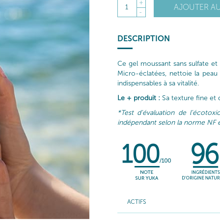
+
AJOUTER AU
1
-
DESCRIPTION
Ce gel moussant sans sulfate et 
Micro-éclatées, nettoie la peau
indispensables à sa vitalité.
Le + produit :
Sa texture fine et 
*Test d'évaluation de l'écotoxic
indépendant selon la norme NF 
ACTIFS