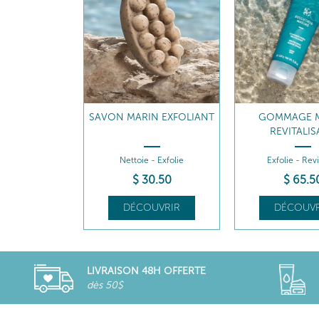
SAVON MARIN EXFOLIANT
GOMMAGE 
REVITALI
Nettoie - Exfolie
Exfolie - Revi
$
30
.50
$
65
.5
DÉCOUVRIR
DÉCOUVR
LIVRAISON 48H OFFERTE
dès 50$