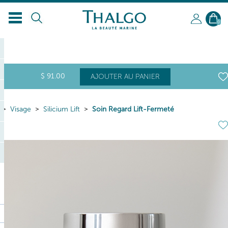
FR
0
$
91
.00
AJOUTER AU PANIER
Visage
Silicium Lift
Soin Regard Lift-Fermeté