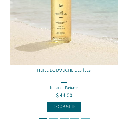
GOMMAGE AUX COQUES DE COCO
Exfolie - Lisse
$
75
.50
DÉCOUVRIR