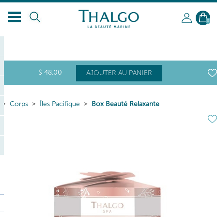
FR
0
$
48
.00
AJOUTER AU PANIER
Corps
Îles Pacifique
Box Beauté Relaxante