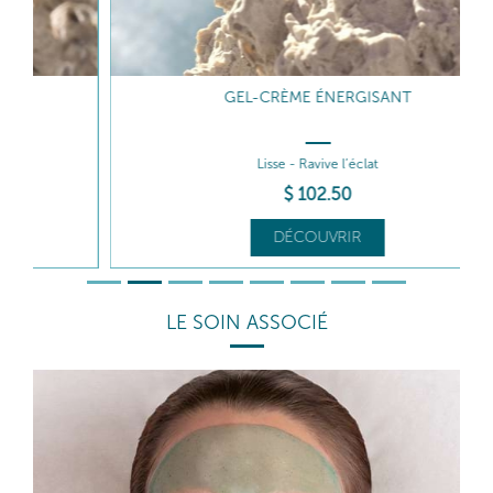
GEL-CRÈME ÉNERGISANT
Lisse - Ravive l’éclat
$
102
.50
DÉCOUVRIR
LE SOIN ASSOCIÉ