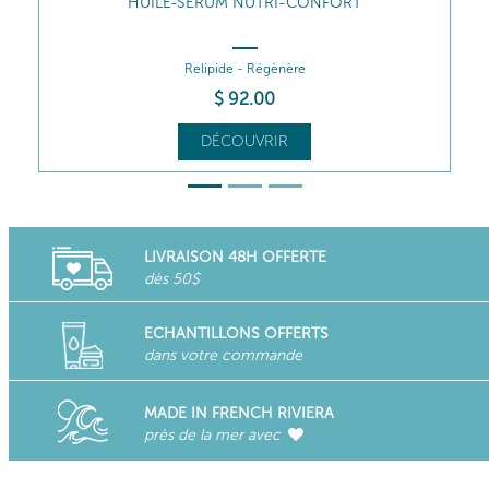
CRÈME NUTRI-CONFORT
Relipide 24H – Réconforte
$
83
.00
DÉCOUVRIR
LIVRAISON 48H OFFERTE
dès 50$
ECHANTILLONS OFFERTS
dans votre commande
MADE IN FRENCH RIVIERA
près de la mer avec