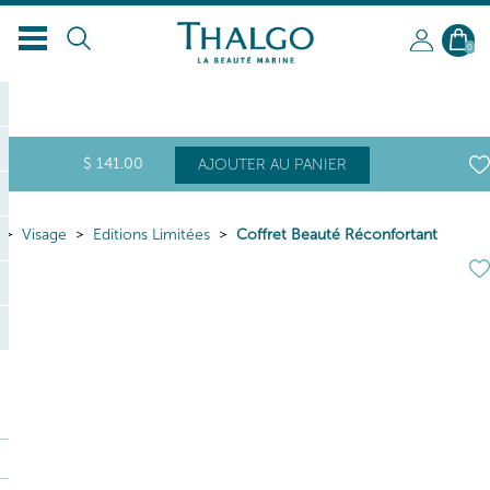
FR
0
$
141
.00
AJOUTER AU PANIER
Visage
Editions Limitées
Coffret Beauté Réconfortant