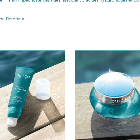
* marin" spécialiste des rides, associant 3 acides hyaluroniques et du 
l’intérieur​ ​