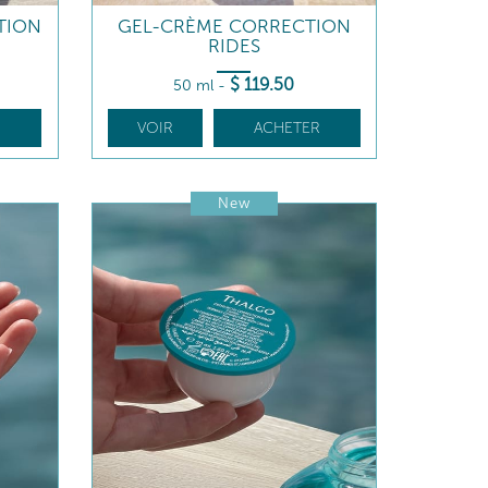
TION
GEL-CRÈME CORRECTION
RIDES
$
119
.50
50 ml
-
R
VOIR
ACHETER
New