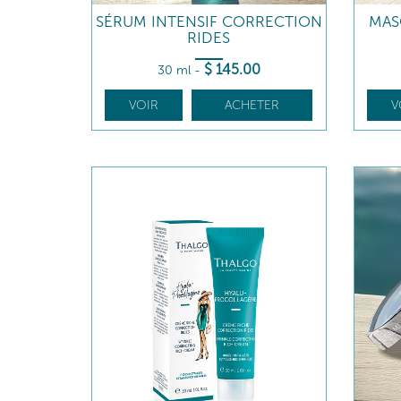
SÉRUM INTENSIF CORRECTION
MAS
RIDES
$
145
.00
30 ml
-
VOIR
ACHETER
V