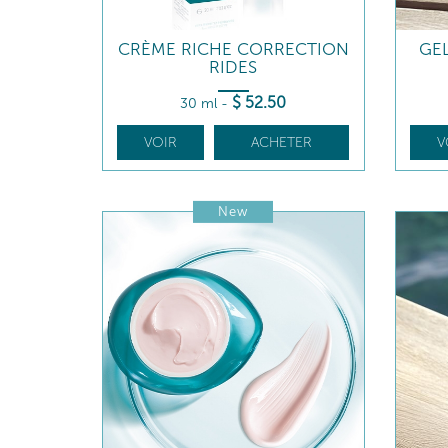
CRÈME RICHE CORRECTION
GE
RIDES
$
52
.50
30 ml
-
VOIR
ACHETER
V
New