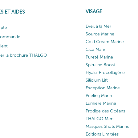
VISAGE
S ET AIDES
Éveil à la Mer
pte
Source Marine
 commande
Cold Cream Marine
lient
Cica Marin
ger la brochure THALGO
Pureté Marine
Spiruline Boost
Hyalu-Procollagène
Silicium Lift
Exception Marine
Peeling Marin
Lumière Marine
Prodige des Océans
THALGO Men
Masques Shots Marins
Editions Limitées