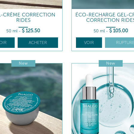
L-CRÈME CORRECTION
ÉCO-RECHARGE GEL-C
RIDES
CORRECTION RIDE
$
125
.50
$
105
.00
50 ml
-
50 ml
-
OIR
ACHETER
VOIR
RUPTUR
New
New