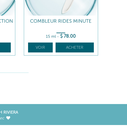
CTION
COMBLEUR RIDES MINUTE
$
78
.00
15 ml
-
R
VOIR
ACHETER
H RIVIERA
vec