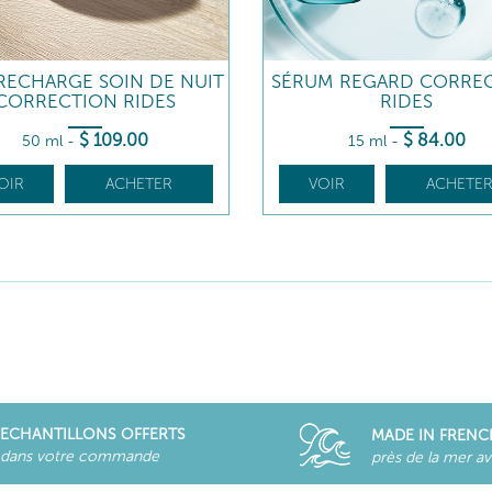
RECHARGE SOIN DE NUIT
SÉRUM REGARD CORRE
CORRECTION RIDES
RIDES
$
109
.00
$
84
.00
50 ml
-
15 ml
-
OIR
ACHETER
VOIR
ACHETE
ECHANTILLONS OFFERTS
MADE IN FRENC
dans votre commande
près de la mer a