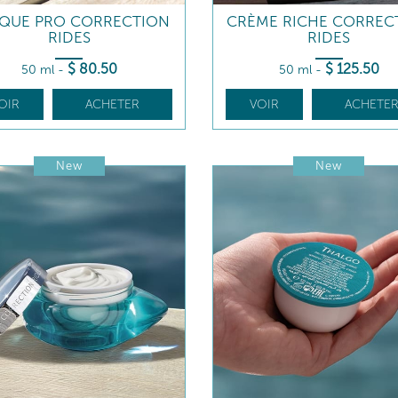
QUE PRO CORRECTION
CRÈME RICHE CORREC
RIDES
RIDES
$
80
.50
$
125
.50
50 ml
-
50 ml
-
OIR
ACHETER
VOIR
ACHETE
New
New