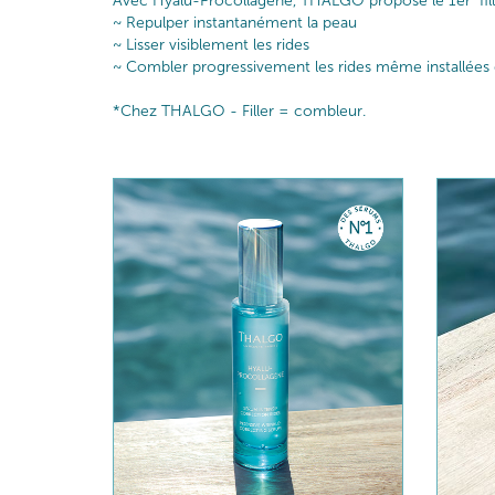
Avec Hyalu-Procollagène, THALGO propose le 1er "filler
~ Repulper instantanément la peau​
~ Lisser visiblement les rides​
~ Combler progressivement les rides même installées de 
*Chez THALGO - Filler = combleur.