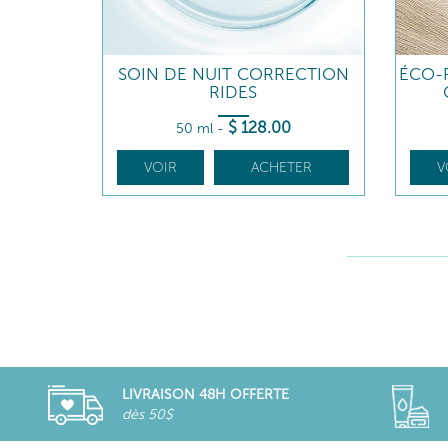
SOIN DE NUIT CORRECTION
ÉCO-
RIDES
$
128
.00
50 ml
-
VOIR
ACHETER
V
LIVRAISON 48H OFFERTE
dès 50$