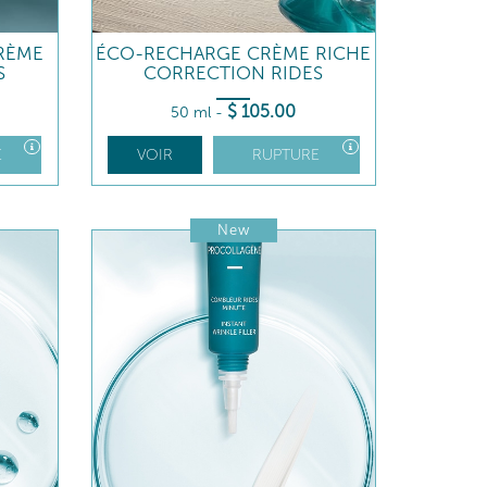
RÈME
ÉCO-RECHARGE CRÈME RICHE
S
CORRECTION RIDES
$
105
.00
50 ml
-
E
VOIR
RUPTURE
New