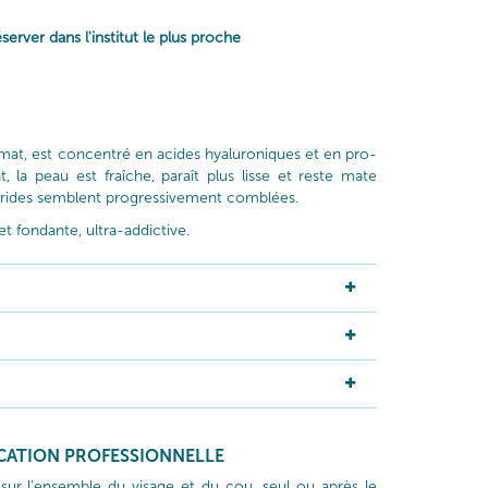
server dans l'institut le plus proche
mat, est concentré en acides hyaluroniques et en pro-
 la peau est fraîche, paraît plus lisse et reste mate
les rides semblent progressivement comblées.
et fondante, ultra-addictive.
ICATION PROFESSIONNELLE
 sur l'ensemble du visage et du cou, seul ou après le