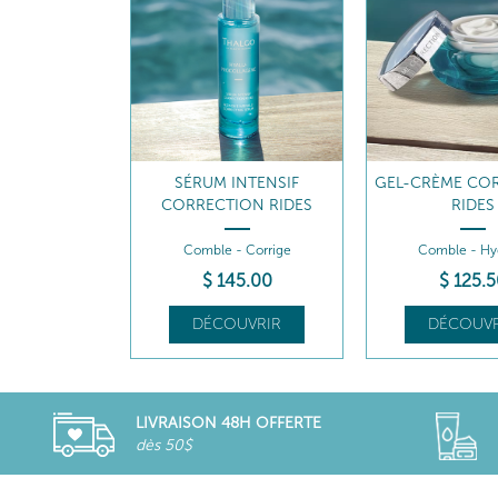
INTENSIF
GEL-CRÈME CORRECTION
CRÈME RICHE C
ION RIDES
RIDES
RIDES
- Corrige
Comble - Hydrate
Comble - No
5
.00
$
125
.50
$
125
.5
UVRIR
DÉCOUVRIR
DÉCOUVR
LIVRAISON 48H OFFERTE
dès 50$