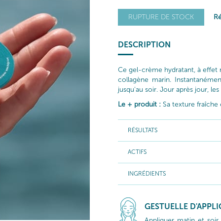
Ré
RUPTURE DE STOCK
DESCRIPTION
Ce gel-crème hydratant, à effet 
collagène marin. Instantanément,
jusqu'au soir. Jour après jour, 
Le + produit :
Sa texture fraîche 
RÉSULTATS
ACTIFS
INGRÉDIENTS
GESTUELLE D'APPL
Appliquer matin et soir