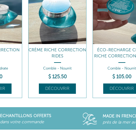
ORRECTION
ÉCO-RECHARGE CRÈME
SOIN DE NUIT
RICHE CORRECTION RIDES
CORRECTION RI
urrit
Comble - Nourrit
Comble - Nourrit
0
$
105
.00
$
128
.00
IR
DÉCOUVRIR
DÉCOUVRIR
ECHANTILLONS OFFERTS
MADE IN FRENC
dans votre commande
près de la mer a