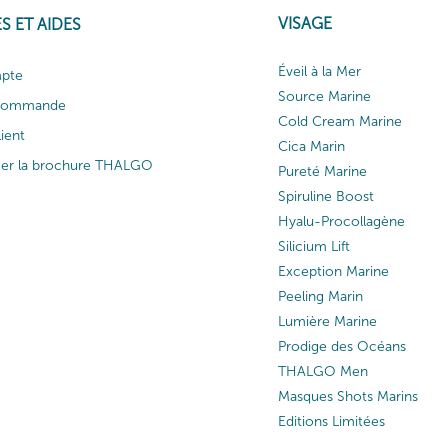
VISAGE
S ET AIDES
Éveil à la Mer
pte
Source Marine
 commande
Cold Cream Marine
lient
Cica Marin
ger la brochure THALGO
Pureté Marine
Spiruline Boost
Hyalu-Procollagène
Silicium Lift
Exception Marine
Peeling Marin
Lumière Marine
Prodige des Océans
THALGO Men
Masques Shots Marins
Editions Limitées