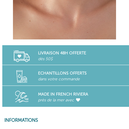
LIVRAISON 48H OFFERTE
dès 50$
ECHANTILLONS OFFERTS
dans votre commande
MADE IN FRENCH RIVIERA
près de la mer avec
INFORMATIONS