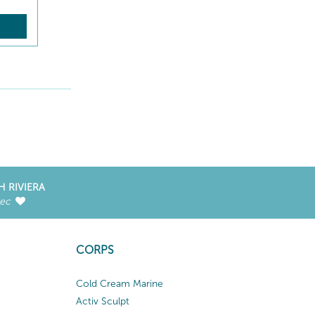
R
H RIVIERA
vec
CORPS
Cold Cream Marine
Activ Sculpt