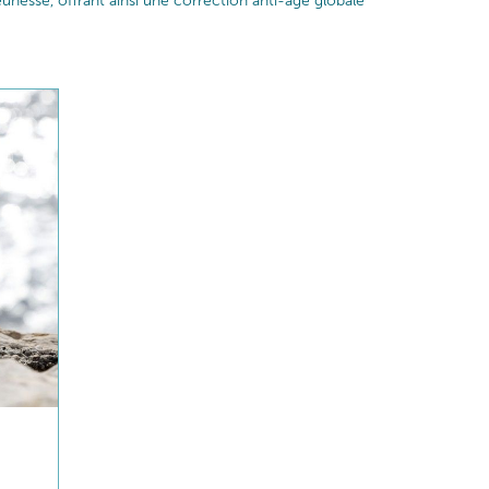
nesse, offrant ainsi une correction anti-âge globale