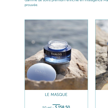
Gamme de soins premium enrichie en Intelligence Marin
prouvée.
LE MASQUE
$
158
.50
50 ml
-