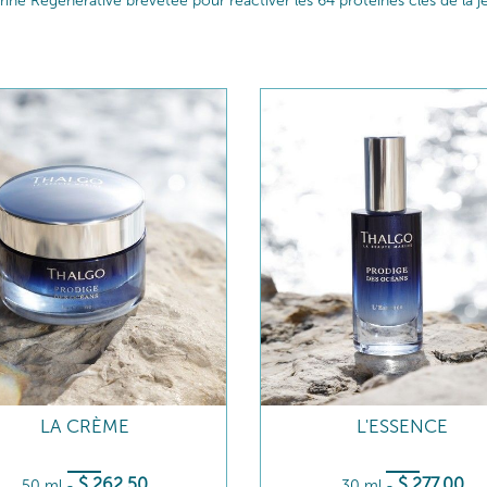
e Régénérative brevetée pour réactiver les 64 protéines clés de la jeu
LA CRÈME
L'ESSENCE
$
262
.50
$
277
.00
50 ml
-
30 ml
-