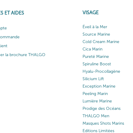
VISAGE
S ET AIDES
Éveil à la Mer
pte
Source Marine
 commande
Cold Cream Marine
lient
Cica Marin
ger la brochure THALGO
Pureté Marine
Spiruline Boost
Hyalu-Procollagène
Silicium Lift
Exception Marine
Peeling Marin
Lumière Marine
Prodige des Océans
THALGO Men
Masques Shots Marins
Editions Limitées