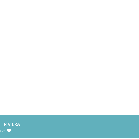
H RIVIERA
vec