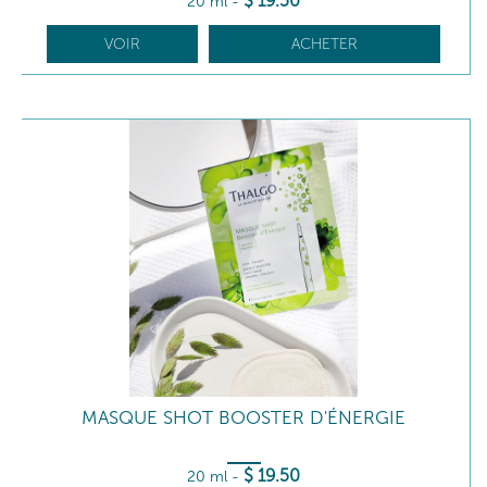
$
19
.50
20 ml
-
VOIR
ACHETER
MASQUE SHOT BOOSTER D'ÉNERGIE
$
19
.50
20 ml
-