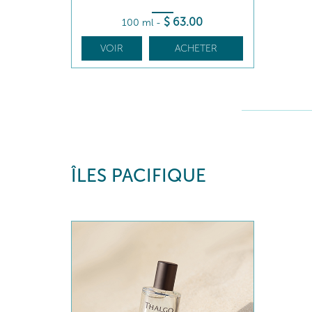
$
63
.00
100 ml
-
VOIR
ACHETER
ÎLES PACIFIQUE