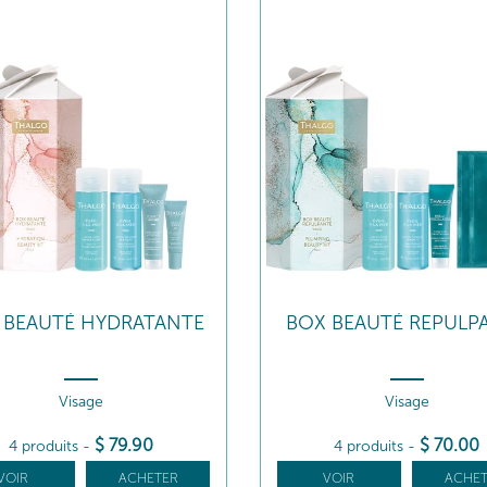
 BEAUTÉ HYDRATANTE
BOX BEAUTÉ REPULP
Visage
Visage
$
79
.90
$
70
.00
4 produits
-
4 produits
-
VOIR
ACHETER
VOIR
ACHET