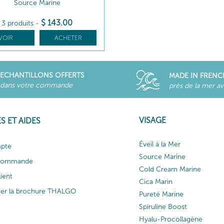
Source Marine
$
143
.00
3 produits
-
VOIR
ACHETER
ECHANTILLONS OFFERTS
MADE IN FRENC
dans votre commande
près de la mer a
VISAGE
S ET AIDES
Éveil à la Mer
pte
Source Marine
 commande
Cold Cream Marine
lient
Cica Marin
ger la brochure THALGO
Pureté Marine
Spiruline Boost
Hyalu-Procollagène