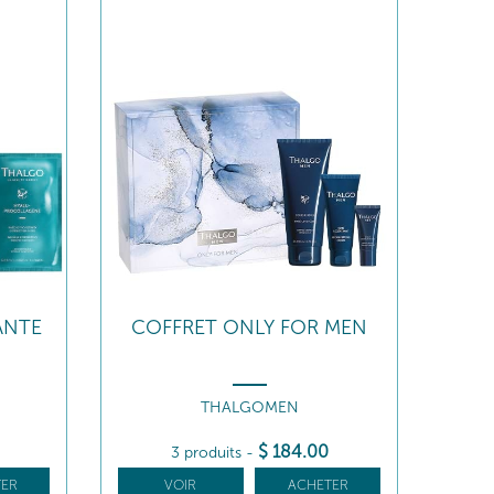
ANTE
COFFRET ONLY FOR MEN
THALGOMEN
$
184
.00
3 produits
-
ER
VOIR
ACHETER