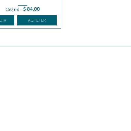
$
84
.00
150 ml
-
OIR
ACHETER