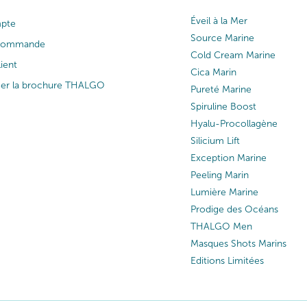
Éveil à la Mer
pte
Source Marine
 commande
Cold Cream Marine
lient
Cica Marin
ger la brochure THALGO
Pureté Marine
Spiruline Boost
Hyalu-Procollagène
Silicium Lift
Exception Marine
Peeling Marin
Lumière Marine
Prodige des Océans
THALGO Men
Masques Shots Marins
Editions Limitées