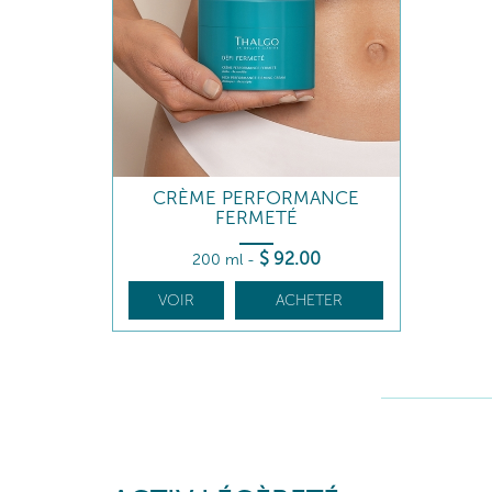
CRÈME PERFORMANCE
FERMETÉ
$
92
.00
200 ml
-
VOIR
ACHETER