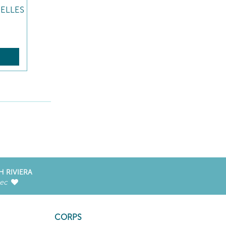
ELLES
R
H RIVIERA
vec
CORPS