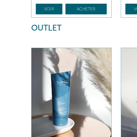
VOIR
ACHETER
V
OUTLET