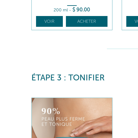
$
90
.00
200 ml
-
VOIR
ACHETER
V
ÉTAPE 3 : TONIFIER