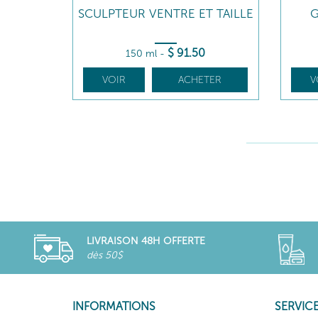
SCULPTEUR VENTRE ET TAILLE
G
$
91
.50
150 ml
-
VOIR
ACHETER
V
LIVRAISON 48H OFFERTE
dès 50$
INFORMATIONS
SERVICE