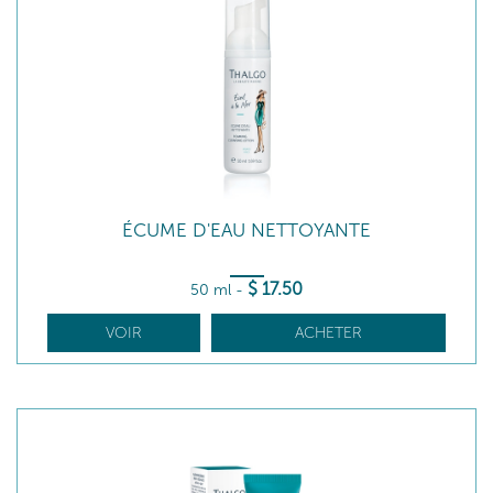
ÉCUME D'EAU NETTOYANTE
$
17
.50
50 ml
-
VOIR
ACHETER