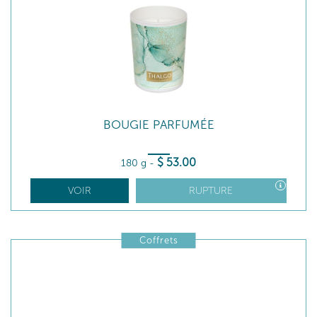
BOUGIE PARFUMÉE
$
53
.00
180 g
-
VOIR
RUPTURE
Coffrets