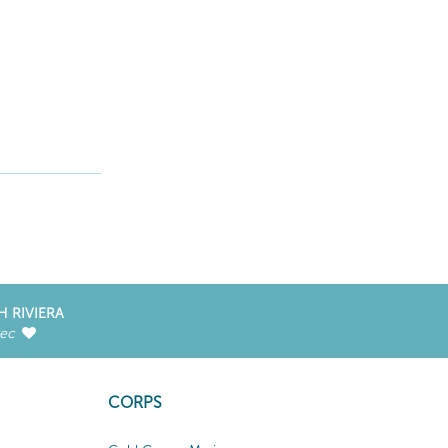
H RIVIERA
vec
CORPS