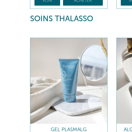
VOIR
ACHETER
V
SOINS THALASSO
GEL PLASMALG
AL