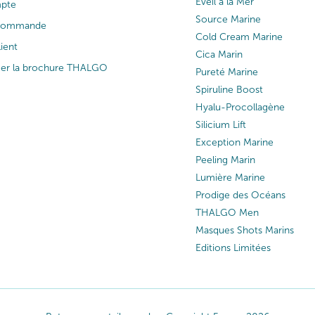
Éveil à la Mer
pte
Source Marine
 commande
Cold Cream Marine
lient
Cica Marin
ger la brochure THALGO
Pureté Marine
Spiruline Boost
Hyalu-Procollagène
Silicium Lift
Exception Marine
Peeling Marin
Lumière Marine
Prodige des Océans
THALGO Men
Masques Shots Marins
Editions Limitées