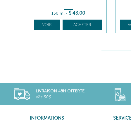
$
43
.00
150 ml
-
VOIR
ACHETER
V
LIVRAISON 48H OFFERTE
dès 50$
INFORMATIONS
SERVICE