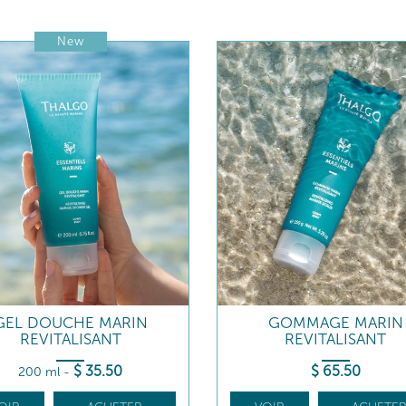
New
GEL DOUCHE MARIN
GOMMAGE MARIN
REVITALISANT
REVITALISANT
$
35
.50
$
65
.50
200 ml
-