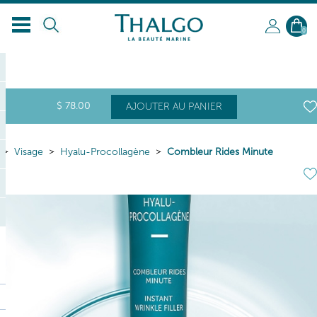
FR
0
$
78
.00
AJOUTER AU PANIER
Visage
Hyalu-Procollagène
Combleur Rides Minute