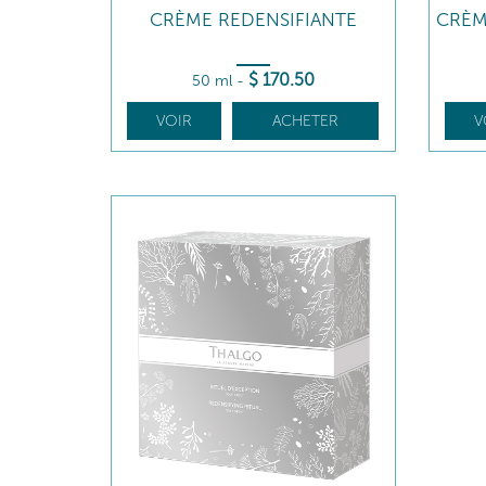
CRÈME REDENSIFIANTE
CRÈM
$
170
.50
50 ml
-
VOIR
ACHETER
V