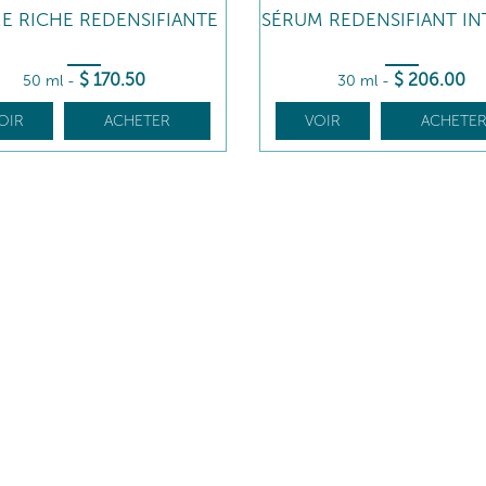
E RICHE REDENSIFIANTE
SÉRUM REDENSIFIANT IN
$
170
.50
$
206
.00
50 ml
-
30 ml
-
OIR
ACHETER
VOIR
ACHETE