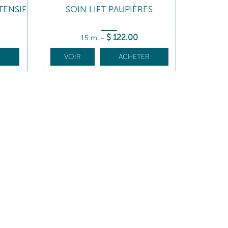
TENSIF
SOIN LIFT PAUPIÈRES
$
122
.00
15 ml
-
R
VOIR
ACHETER