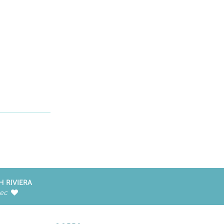
H RIVIERA
vec