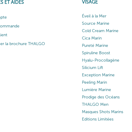
VISAGE
S ET AIDES
Éveil à la Mer
pte
Source Marine
 commande
Cold Cream Marine
lient
Cica Marin
ger la brochure THALGO
Pureté Marine
Spiruline Boost
Hyalu-Procollagène
Silicium Lift
Exception Marine
Peeling Marin
Lumière Marine
Prodige des Océans
THALGO Men
Masques Shots Marins
Editions Limitées