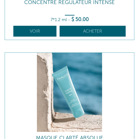
CONCENTRÉ RÉGULATEUR INTENSE
$
50
.00
7*1.2 ml
-
VOIR
ACHETER
MASQUE CLARTÉ ABSOLUE