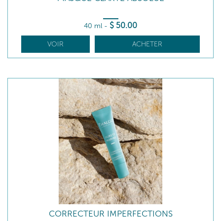
$
50
.00
40 ml
-
VOIR
ACHETER
CORRECTEUR IMPERFECTIONS