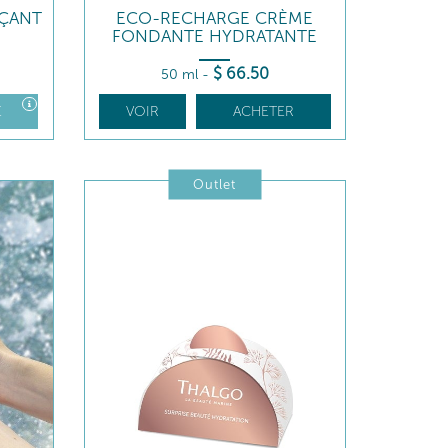
RÇANT
ECO-RECHARGE CRÈME
FONDANTE HYDRATANTE
$
66
.50
50 ml
-
E
VOIR
ACHETER
Outlet