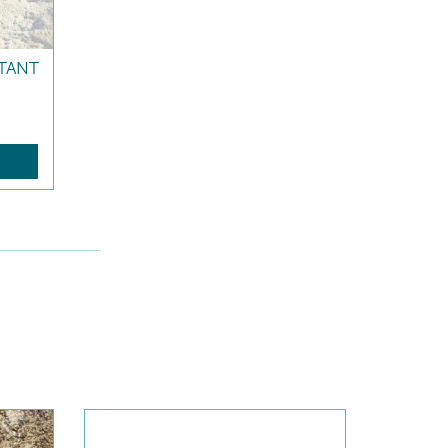
TANT
R