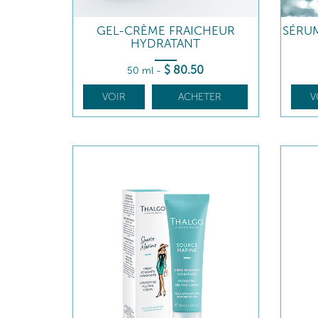
GEL-CRÈME FRAICHEUR
SÉRUM
HYDRATANT
$
80
.50
50 ml
-
VOIR
ACHETER
V