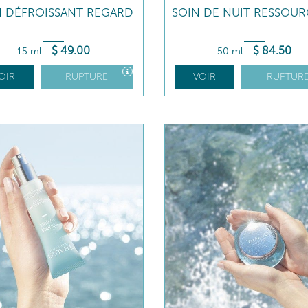
N DÉFROISSANT REGARD
SOIN DE NUIT RESSOU
$
49
.00
$
84
.50
15 ml
-
50 ml
-
OIR
RUPTURE
VOIR
RUPTUR