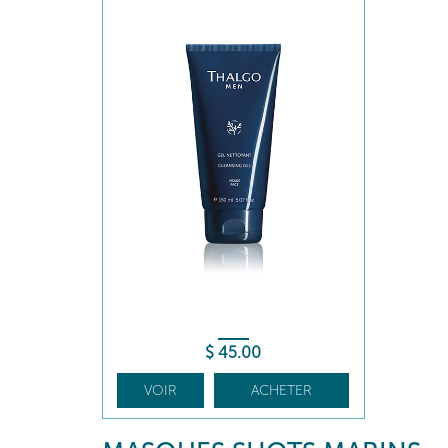
$
45
.00
VOIR
ACHETER