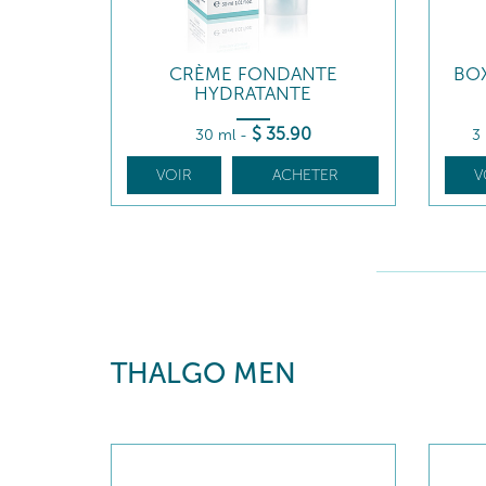
CRÈME FONDANTE
BO
HYDRATANTE
$
35
.90
30 ml
-
3
VOIR
ACHETER
V
THALGO MEN