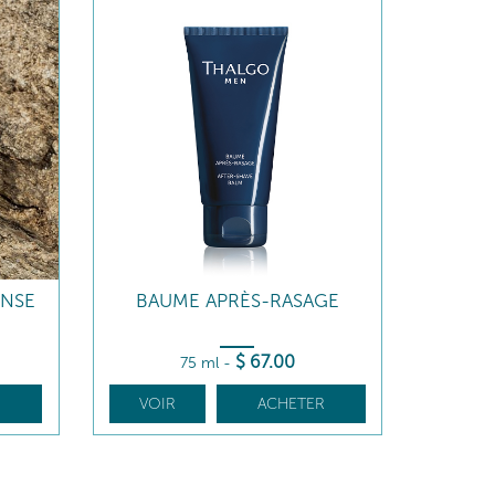
ENSE
BAUME APRÈS-RASAGE
$
67
.00
75 ml
-
R
VOIR
ACHETER