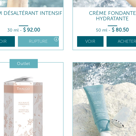
 DÉSALTÉRANT INTENSIF
CRÈME FONDANTE
HYDRATANTE
$
92
.00
$
80
.50
30 ml
-
50 ml
-
OIR
RUPTURE
VOIR
ACHETE
Outlet