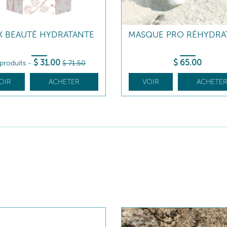
X BEAUTÉ HYDRATANTE
MASQUE PRO RÉHYDRA
$
31
.00
$
65
.00
 produits
-
$
71
.50
OIR
ACHETER
VOIR
ACHETE