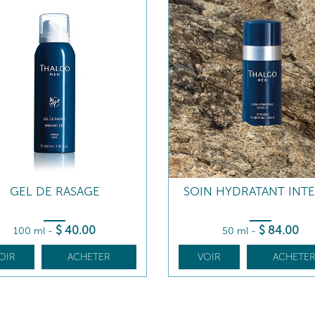
GEL DE RASAGE
SOIN HYDRATANT INT
$
40
.00
$
84
.00
100 ml
-
50 ml
-
OIR
ACHETER
VOIR
ACHETE