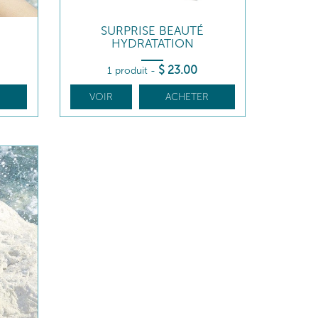
SURPRISE BEAUTÉ
HYDRATATION
$
23
.00
1 produit
-
R
VOIR
ACHETER