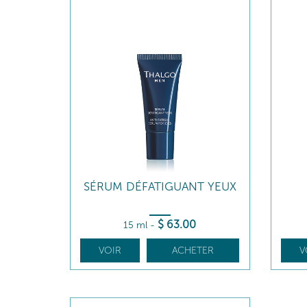
SÉRUM DÉFATIGUANT YEUX
$
63
.00
15 ml
-
VOIR
ACHETER
V