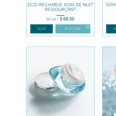
ECO-RECHARGE SOIN DE NUIT
SOI
RESSOURÇANT
$
66
.50
50 ml
-
VOIR
RUPTURE
V