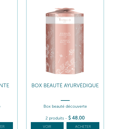
NTE
BOX BEAUTÉ AYURVÉDIQUE
e
Box beauté découverte
$
48
.00
2 produits
-
ER
VOIR
ACHETER