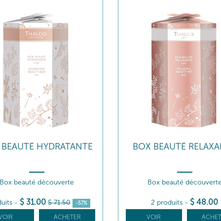
 BEAUTÉ HYDRATANTE
BOX BEAUTÉ RELAXA
Box beauté découverte
Box beauté découvert
$
31
.00
$
48
.00
duits
-
$
71
.50
2 produits
-
-57%
VOIR
ACHETER
VOIR
ACHET