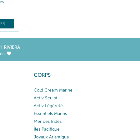
les
ER
H RIVIERA
vec
CORPS
Cold Cream Marine
Activ Sculpt
Activ Légèreté
Essentiels Marins
Mer des Indes
Îles Pacifique
Joyaux Atlantique