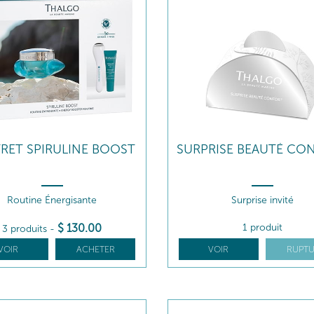
RET SPIRULINE BOOST
SURPRISE BEAUTÉ CO
Routine Énergisante
Surprise invité
$
130
.00
1 produit
3 produits
-
VOIR
ACHETER
VOIR
RUPTU