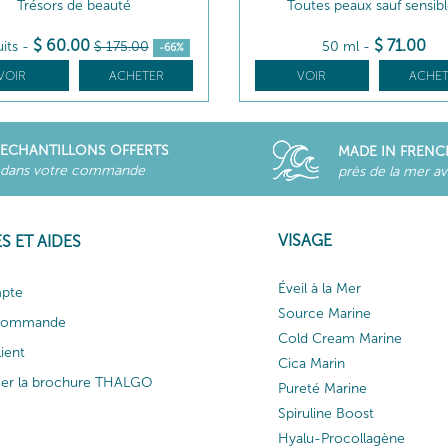
Trésors de beauté
Toutes peaux sauf sensib
$
60
.00
$
71
.00
uits
-
$
175
.00
50 ml
-
-66%
VOIR
ACHETER
VOIR
ACHET
ECHANTILLONS OFFERTS
MADE IN FRENC
dans votre commande
près de la mer a
VISAGE
S ET AIDES
Éveil à la Mer
pte
Source Marine
 commande
Cold Cream Marine
lient
Cica Marin
ger la brochure THALGO
Pureté Marine
Spiruline Boost
Hyalu-Procollagène