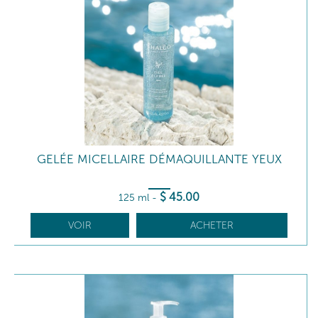
GELÉE MICELLAIRE DÉMAQUILLANTE YEUX
$
45
.00
125 ml
-
VOIR
ACHETER