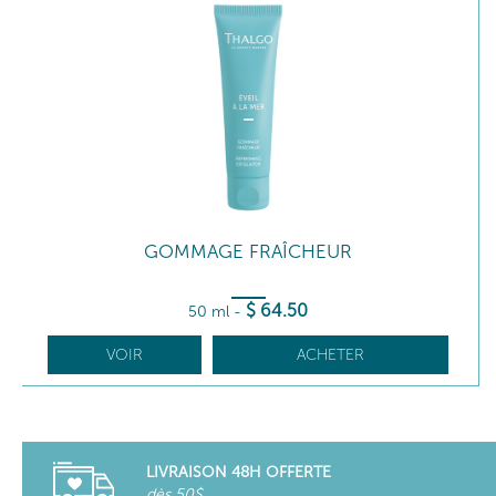
GOMMAGE FRAÎCHEUR
$
64
.50
50 ml
-
VOIR
ACHETER
LIVRAISON 48H OFFERTE
dès 50$