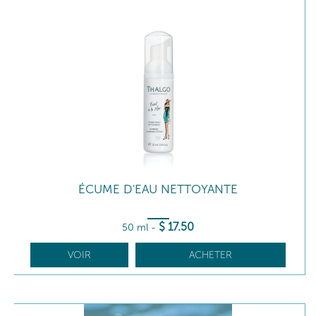
ÉCUME D'EAU NETTOYANTE
$
17
.50
50 ml
-
VOIR
ACHETER