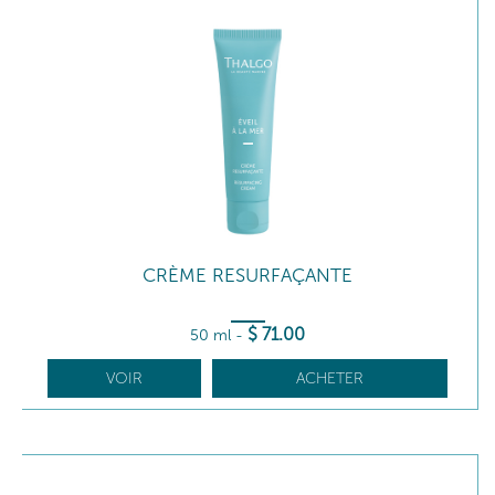
CRÈME RESURFAÇANTE
$
71
.00
50 ml
-
VOIR
ACHETER