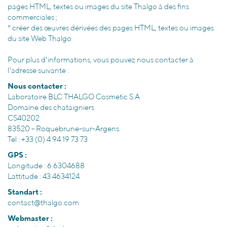
pages HTML, textes ou images du site Thalgo à des fins
commerciales ;
* créer des œuvres dérivées des pages HTML, textes ou images
du site Web Thalgo
Pour plus d'informations, vous pouvez nous contacter à
l'adresse suivante :
Nous contacter :
Laboratoire BLC THALGO Cosmetic S.A
Domaine des chataigniers
CS40202
83520 - Roquebrune-sur-Argens.
Tel : +33 (0) 4 94 19 73 73
GPS :
Longitude : 6.6304688
Lattitude : 43.4634124
Standart :
contact@thalgo.com
Webmaster :