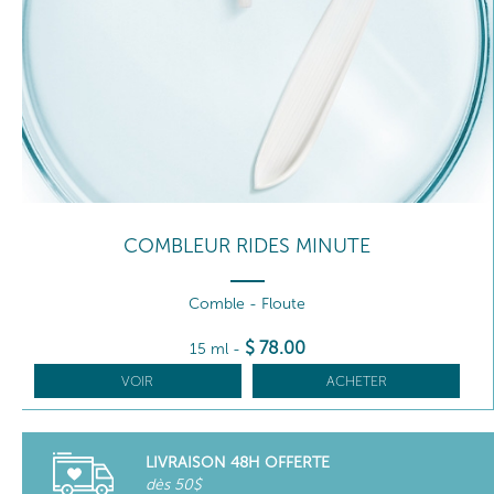
COMBLEUR RIDES MINUTE
Comble - Floute
$
78
.00
15 ml
-
VOIR
ACHETER
LIVRAISON 48H OFFERTE
dès 50$