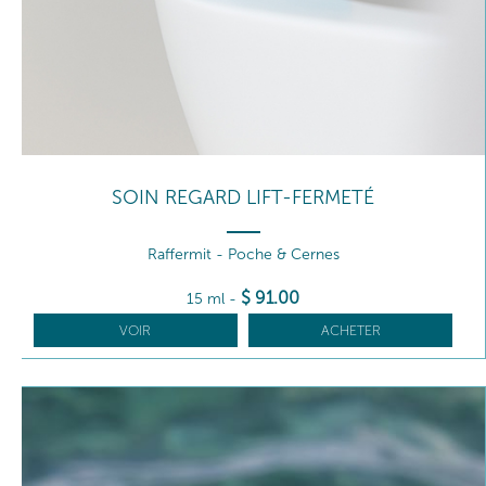
SOIN REGARD LIFT-FERMETÉ
Raffermit - Poche & Cernes
$
91
.00
15 ml
-
VOIR
ACHETER