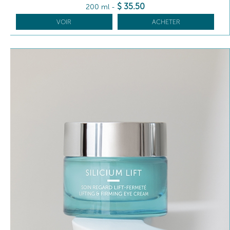
$
35
.50
200 ml
-
VOIR
ACHETER