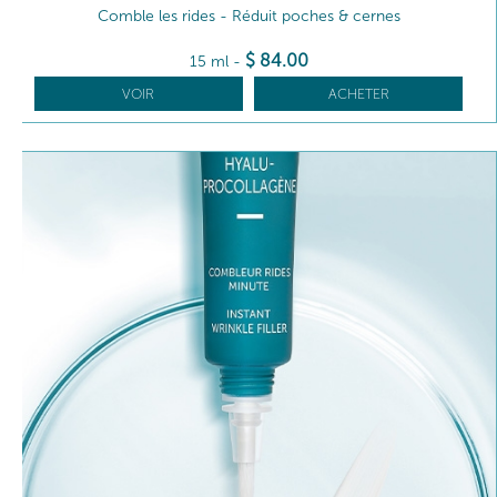
Comble les rides - Réduit poches & cernes
$
84
.00
15 ml
-
VOIR
ACHETER