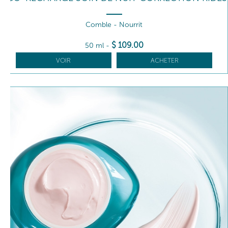
Comble - Nourrit
$
109
.00
50 ml
-
VOIR
ACHETER