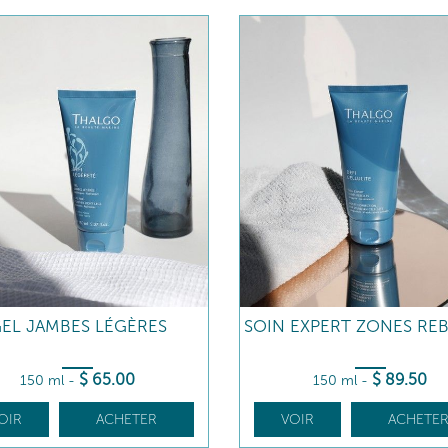
EL JAMBES LÉGÈRES
SOIN EXPERT ZONES REB
$
65
.00
$
89
.50
150 ml
-
150 ml
-
OIR
ACHETER
VOIR
ACHETE