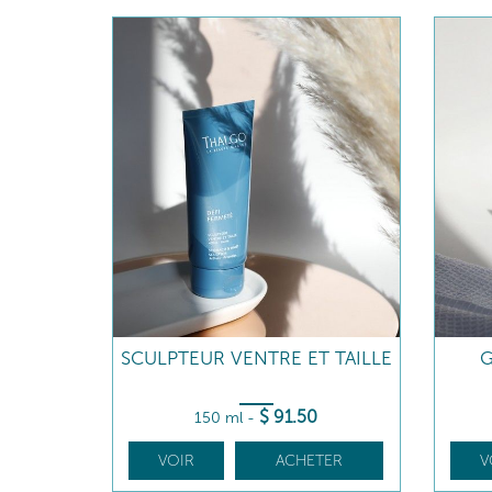
SCULPTEUR VENTRE ET TAILLE
G
$
91
.50
150 ml
-
VOIR
ACHETER
V