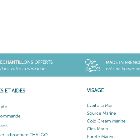
ECHANTILLONS OFFERTS
MADE IN FRENC
dans votre commande
près de la mer a
VISAGE
S ET AIDES
Éveil à la Mer
pte
Source Marine
 commande
Cold Cream Marine
lient
Cica Marin
ger la brochure THALGO
Pureté Marine