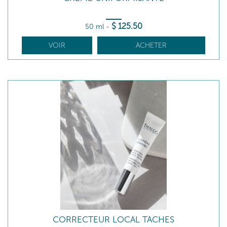
$
125
.50
50 ml
-
VOIR
ACHETER
CORRECTEUR LOCAL TACHES