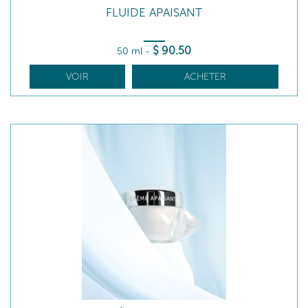
FLUIDE APAISANT
$
90
.50
50 ml
-
VOIR
ACHETER