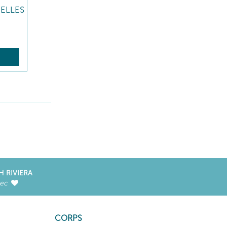
ELLES
R
H RIVIERA
vec
CORPS