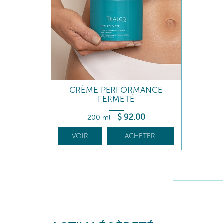
CRÈME PERFORMANCE
FERMETÉ
$
92
.00
200 ml
-
VOIR
ACHETER