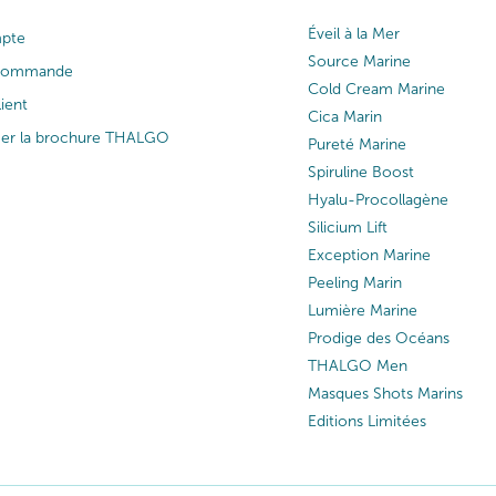
Éveil à la Mer
pte
Source Marine
 commande
Cold Cream Marine
lient
Cica Marin
ger la brochure THALGO
Pureté Marine
Spiruline Boost
Hyalu-Procollagène
Silicium Lift
Exception Marine
Peeling Marin
Lumière Marine
Prodige des Océans
THALGO Men
Masques Shots Marins
Editions Limitées