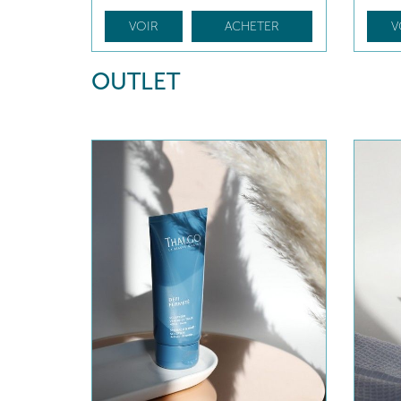
VOIR
ACHETER
V
OUTLET