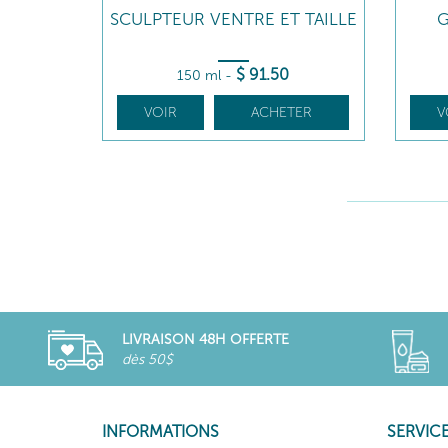
SCULPTEUR VENTRE ET TAILLE
G
$
91
.50
150 ml
-
VOIR
ACHETER
V
LIVRAISON 48H OFFERTE
dès 50$
INFORMATIONS
SERVICE