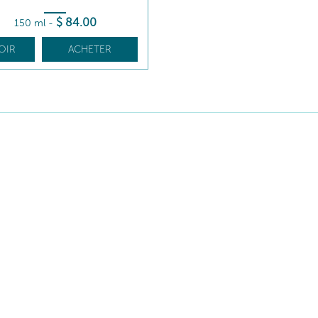
$
84
.00
150 ml
-
OIR
ACHETER