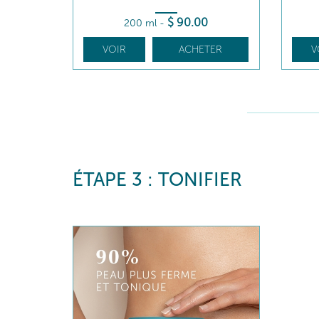
$
90
.00
200 ml
-
VOIR
ACHETER
V
ÉTAPE 3 : TONIFIER