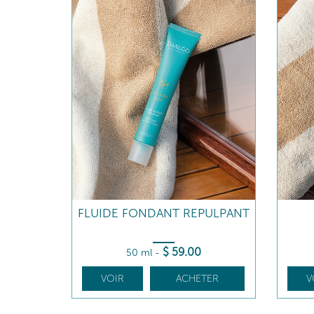
FLUIDE FONDANT REPULPANT
$
59
.00
50 ml
-
VOIR
ACHETER
V