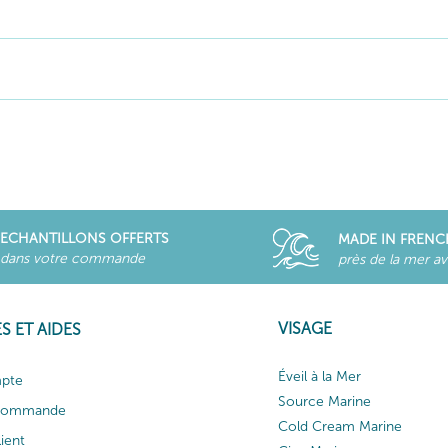
ECHANTILLONS OFFERTS
MADE IN FRENC
dans votre commande
près de la mer a
VISAGE
S ET AIDES
Éveil à la Mer
pte
Source Marine
 commande
Cold Cream Marine
lient