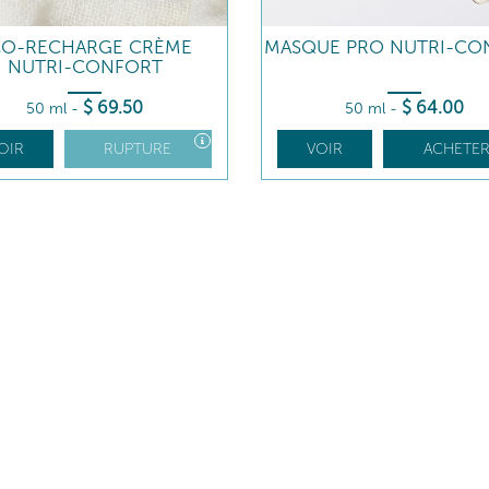
CO-RECHARGE CRÈME
MASQUE PRO NUTRI-CO
NUTRI-CONFORT
$
69
.50
$
64
.00
50 ml
-
50 ml
-
OIR
RUPTURE
VOIR
ACHETE