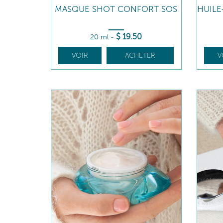
MASQUE SHOT CONFORT SOS
HUIL
$
19
.50
20 ml
-
VOIR
ACHETER
V