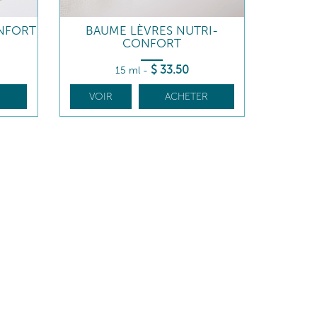
NFORT
BAUME LÈVRES NUTRI-
CONFORT
$
33
.50
15 ml
-
R
VOIR
ACHETER