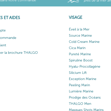
dans votre commande
près de la mer a
VISAGE
S ET AIDES
Éveil à la Mer
pte
Source Marine
 commande
Cold Cream Marine
lient
Cica Marin
ger la brochure THALGO
Pureté Marine
Spiruline Boost
Hyalu-Procollagène
Silicium Lift
Exception Marine
Peeling Marin
Lumière Marine
Prodige des Océans
THALGO Men
Masques Shots Marins