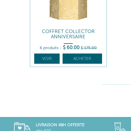
COFFRET COLLECTOR
ANNIVERSAIRE
$
60
.00
6 produits
-
$
175
.00
VOIR
ACHETER
LIVRAISON 48H OFFERTE
dès 50$