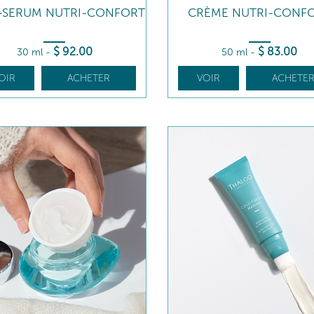
E-SERUM NUTRI-CONFORT
CRÈME NUTRI-CONF
$
92
.00
$
83
.00
30 ml
-
50 ml
-
OIR
ACHETER
VOIR
ACHETE