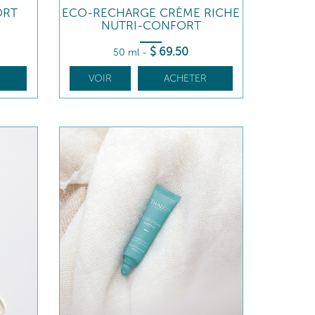
ORT
ECO-RECHARGE CRÈME RICHE
NUTRI-CONFORT
$
69
.50
50 ml
-
R
VOIR
ACHETER