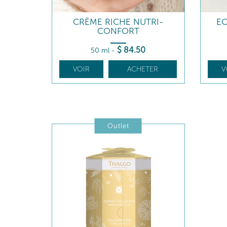
CRÈME RICHE NUTRI-
E
CONFORT
$
84
.50
50 ml
-
VOIR
ACHETER
V
Outlet