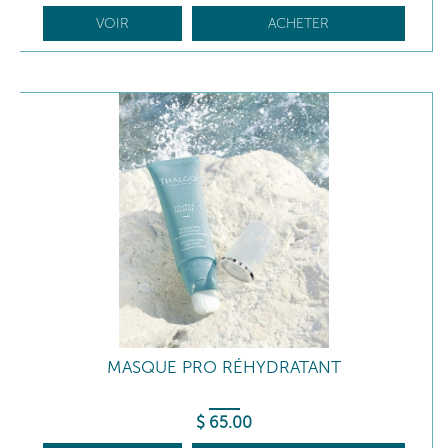
VOIR
ACHETER
MASQUE PRO RÉHYDRATANT
$
65
.00