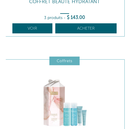
COFFRET BEAUTÉ HYDRATANT
$
143
.00
3 produits
-
VOIR
ACHETER
Coffrets