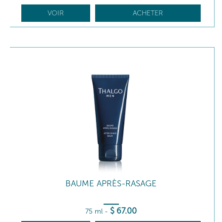
VOIR
ACHETER
BAUME APRÈS-RASAGE
$
67
.00
75 ml
-