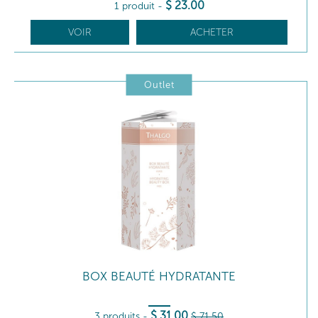
$
23
.00
1 produit
-
VOIR
ACHETER
Outlet
BOX BEAUTÉ HYDRATANTE
$
31
.00
3 produits
-
$
71
.50