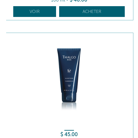
100 ml
-
VOIR
ACHETER
$
45
.00