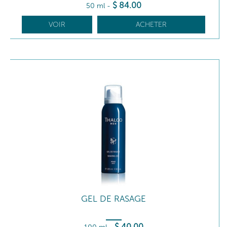
$
84
.00
50 ml
-
VOIR
ACHETER
GEL DE RASAGE
$
40
.00