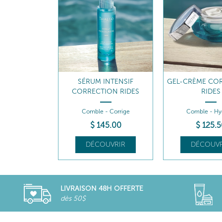
INTENSIF
GEL-CRÈME CORRECTION
ÉCO-RECHARG
ION RIDES
RIDES
CRÈME CORRECT
- Corrige
Comble - Hydrate
Comble - Hy
5
.00
$
125
.50
$
105
.
UVRIR
DÉCOUVRIR
DÉCOUVR
LIVRAISON 48H OFFERTE
dès 50$