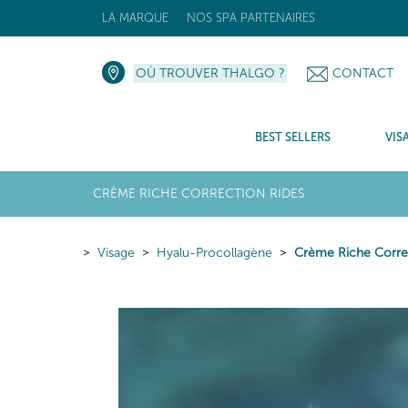
LA MARQUE
NOS SPA PARTENAIRES
OÙ TROUVER THALGO ?
CONTACT
BEST SELLERS
VIS
CRÈME RICHE CORRECTION RIDES
Visage
Hyalu-Procollagène
Crème Riche Corre