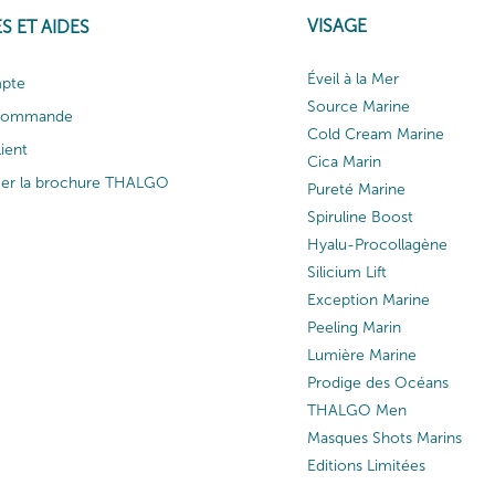
VISAGE
S ET AIDES
Éveil à la Mer
pte
Source Marine
 commande
Cold Cream Marine
lient
Cica Marin
ger la brochure THALGO
Pureté Marine
Spiruline Boost
Hyalu-Procollagène
Silicium Lift
Exception Marine
Peeling Marin
Lumière Marine
Prodige des Océans
THALGO Men
Masques Shots Marins
Editions Limitées