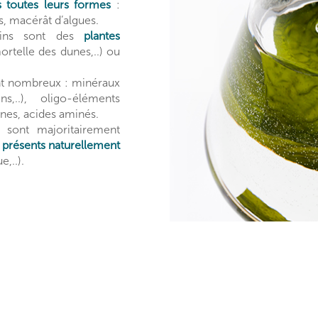
s toutes leurs formes
:
s, macérât d’algues.
arins sont des
plantes
rtelle des dunes,..) ou
t nombreux : minéraux
,..), oligo-éléments
mines, acides aminés.
s sont majoritairement
u
présents naturellement
,..).