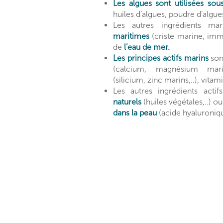
Les algues sont utilisées sou
huiles d’algues, poudre d’algue
Les autres ingrédients m
maritimes
(criste marine, immo
de
l’eau de mer.
Les principes actifs marins
son
(calcium, magnésium marins
(silicium, zinc marins,..), vita
Les autres ingrédients actif
naturels
(huiles végétales,..) o
dans la peau
(acide hyaluronique