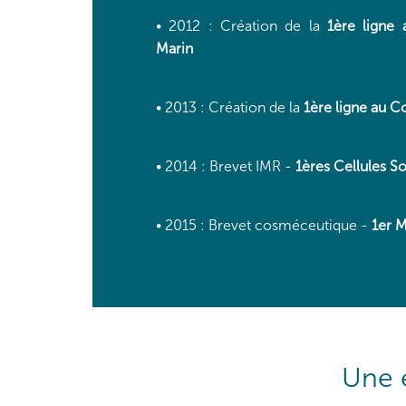
•
2012
: Création de la
1ère ligne
Marin
•
2013
: Création de la
1ère ligne au 
•
2014
: Brevet IMR -
1ères Cellules S
•
2015
: Brevet cosméceutique -
1er M
Une 