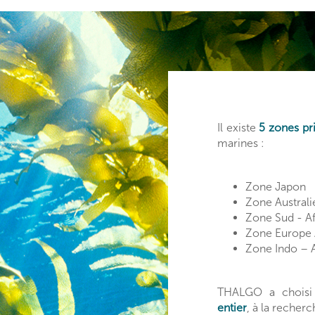
Il existe
5 zones pr
marines :
Zone Japon
Zone Australi
Zone Sud - Af
Zone Europe A
Zone Indo – A
THALGO a choisi 
entier
, à la recher