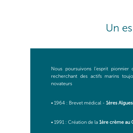
Un es
Nous poursuivons l’esprit pionnie
recherchant des actifs marins toujo
novateurs
•
1964
: Brevet médical -
1ères Algue
•
1991
: Création de la
1ère crème au 