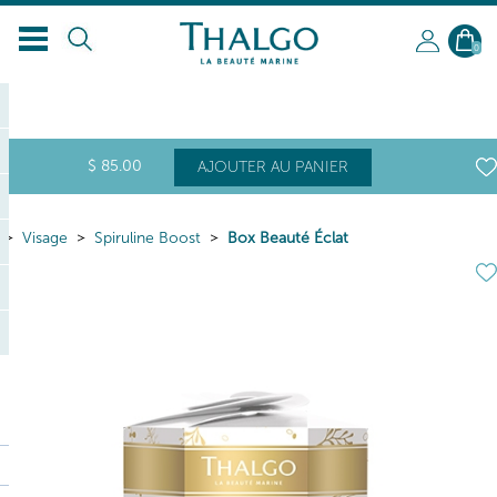
FR
0
$
85
.00
AJOUTER AU PANIER
Visage
Spiruline Boost
Box Beauté Éclat