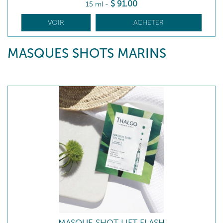
$
91
.00
15 ml
-
VOIR
ACHETER
MASQUES SHOTS MARINS
MASQUE SHOT LIFT FLASH