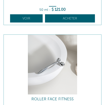
$
121
.00
50 ml
-
VOIR
ACHETER
ROLLER FACE FITNESS