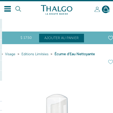
FR
0
$
17
.50
AJOUTER AU PANIER
Visage
Editions Limitées
Écume d'Eau Nettoyante