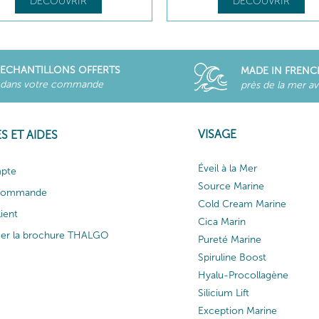
DÉCOUVRIR
DÉCOUVRIR
ECHANTILLONS OFFERTS
MADE IN FRENC
dans votre commande
près de la mer a
VISAGE
S ET AIDES
Éveil à la Mer
pte
Source Marine
 commande
Cold Cream Marine
lient
Cica Marin
ger la brochure THALGO
Pureté Marine
Spiruline Boost
Hyalu-Procollagène
Silicium Lift
Exception Marine