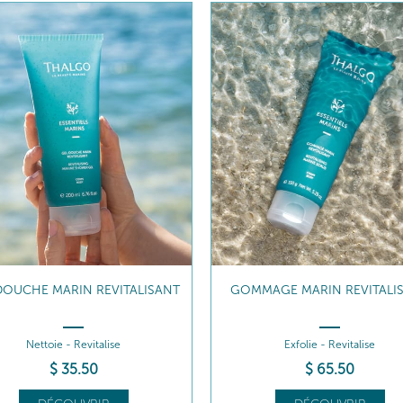
MAGE MARIN REVITALISANT
ALGUES MARINES MICRO-ECL
Exfolie - Revitalise
Reminéralisent - Revitalisent
$
65
.50
$
82
.00