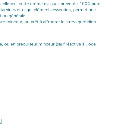
cellence, cette crème d’algues brevetée, 100% pure
 vitamines et oligo-éléments essentiels, permet une
tion générale.
e minceur, ou prêt à affronter le stress quotidien.
ie, ou en précurseur minceur (sauf réactive à l’iode
N