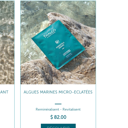
ATÉES
LAIT CORPS HYDRATATION 24H
Ressource . Protège
$
62
.00