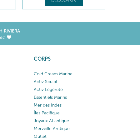
DÉCOUVRIR
H RIVIERA
vec
CORPS
Cold Cream Marine
Activ Sculpt
Activ Légèreté
Essentiels Marins
Mer des Indes
Îles Pacifique
Joyaux Atlantique
Merveille Arctique
Outlet