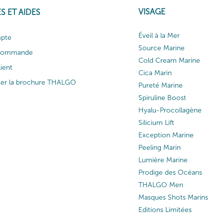
VISAGE
S ET AIDES
Éveil à la Mer
pte
Source Marine
 commande
Cold Cream Marine
lient
Cica Marin
ger la brochure THALGO
Pureté Marine
Spiruline Boost
Hyalu-Procollagène
Silicium Lift
Exception Marine
Peeling Marin
Lumière Marine
Prodige des Océans
THALGO Men
Masques Shots Marins
Editions Limitées