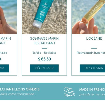
 MARIN
GOMMAGE MARIN
L'OCÉANE
SANT
REVITALISANT
talise
Exfolie - Revitalise
Plasma marin hyperto
0
$
65
.50
IR
DÉCOUVRIR
DÉCOUVRIR
ECHANTILLONS OFFERTS
MADE IN FRENC
dans votre commande
près de la mer a