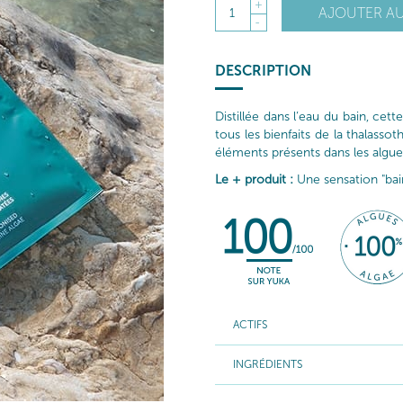
+
AJOUTER AU
1
-
DESCRIPTION
Distillée dans l’eau du bain, ce
tous les bienfaits de la thalassot
éléments présents dans les algue
Le + produit :
Une sensation "bai
ACTIFS
INGRÉDIENTS