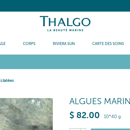
AGE
CORPS
RIVIERA SUN
CARTE DES SOINS
clatées
ALGUES MARI
$
82
.00
10*40 g