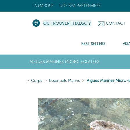
LA MARQUE
NOS SPA PARTENAIRES
OÙ TROUVER THALGO ?
CONTACT
BEST SELLERS
VIS
ALGUES MARINES MICRO-ECLATÉES
Corps
Essentiels Marins
Algues Marines Micro-E