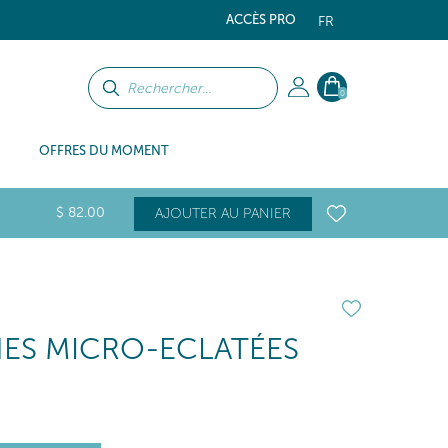
ACCÈS PRO
FR
0
OFFRES DU MOMENT
$
82
.00
AJOUTER AU PANIER
NES MICRO-ECLATÉES