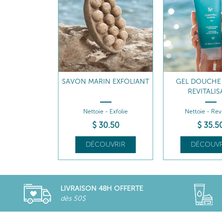
SAVON MARIN EXFOLIANT
GEL DOUCHE
REVITALI
Nettoie - Exfolie
Nettoie - Revi
$
30
.50
$
35
.5
DÉCOUVRIR
DÉCOUVR
LIVRAISON 48H OFFERTE
dès 50$