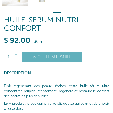
HUILE-SERUM NUTRI-
CONFORT
$
92
.00
30 ml
+
AJOUTER AU PANIER
1
-
DESCRIPTION
Élixir régénérant des peaux sèches, cette huile-sérum ultra
concentrée relipide intensément, régénère et restaure le confort
des peaux les plus dénutries.
Le + produit :
le packaging verre stilligoutte qui permet de choisir
la juste dose.