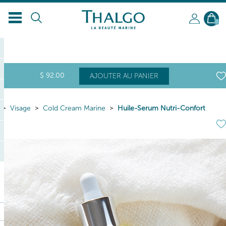
FR
0
$
92
.00
AJOUTER AU PANIER
Visage
Cold Cream Marine
Huile-Serum Nutri-Confort