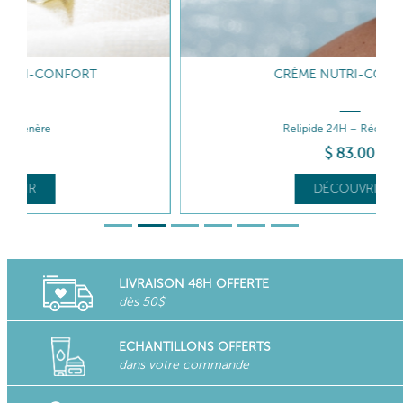
CRÈME NUTRI-CONFORT
Relipide 24H – Réconforte
$
83
.00
DÉCOUVRIR
LIVRAISON 48H OFFERTE
dès 50$
ECHANTILLONS OFFERTS
dans votre commande