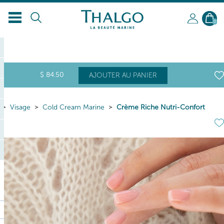
FR
0
$
84
.50
AJOUTER AU PANIER
Visage
Cold Cream Marine
Crème Riche Nutri-Confort