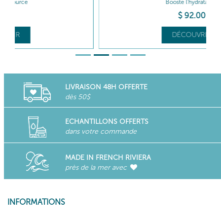
Booste l'hydratation
$
92
.00
DÉCOUVRIR
LIVRAISON 48H OFFERTE
dès 50$
ECHANTILLONS OFFERTS
dans votre commande
MADE IN FRENCH RIVIERA
près de la mer avec
INFORMATIONS