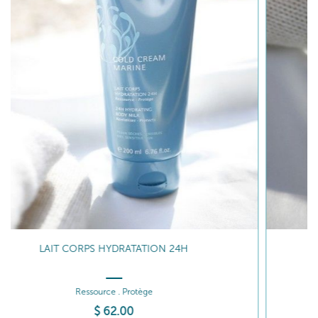
CRÈME MAINS HAUTE NUTRITION
Adoucit . Protège
$
35
.00