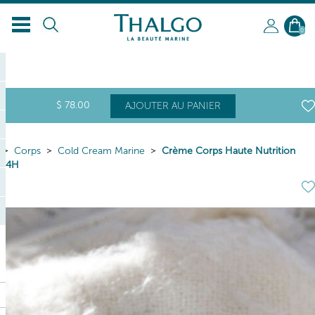
FR
0
$
78
.00
AJOUTER AU PANIER
Corps
Cold Cream Marine
Crème Corps Haute Nutrition
24H