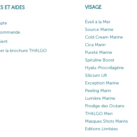
VISAGE
S ET AIDES
Éveil à la Mer
pte
Source Marine
 commande
Cold Cream Marine
lient
Cica Marin
ger la brochure THALGO
Pureté Marine
Spiruline Boost
Hyalu-Procollagène
Silicium Lift
Exception Marine
Peeling Marin
Lumière Marine
Prodige des Océans
THALGO Men
Masques Shots Marins
Editions Limitées