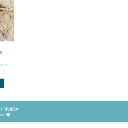
S
tions
H RIVIERA
vec