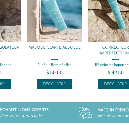
GULATEUR
MASQUE CLARTÉ ABSOLUE
CORRECTEUR
E
IMPERFECTION
illances
Purifie - Reminéralise
Résorbe les imperfec
0
$
50
.00
$
42
.50
IR
DÉCOUVRIR
DÉCOUVRIR
ECHANTILLONS OFFERTS
MADE IN FRENC
dans votre commande
près de la mer a