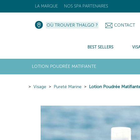
LA MARQUE
NOS SPA PARTENAIRES
OÙ TROUVER THALGO ?
CONTACT
BEST SELLERS
VIS
LOTION POUDRÉE MATIFIANTE
Visage
Pureté Marine
Lotion Poudrée Matifiant