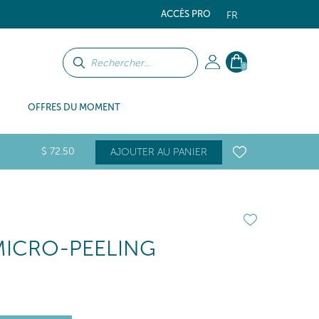
ACCÈS PRO
FR
0
OFFRES DU MOMENT
$
72
.50
AJOUTER AU PANIER
MICRO-PEELING