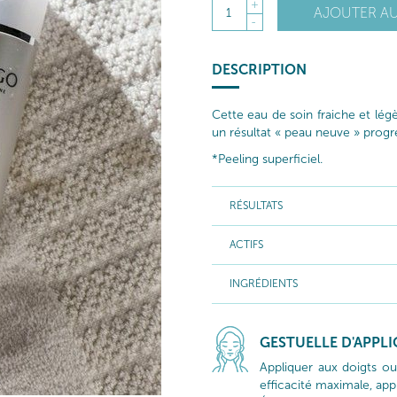
+
AJOUTER AU
1
-
DESCRIPTION
Cette eau de soin fraiche et lég
un résultat « peau neuve » progre
*Peeling superficiel.
RÉSULTATS
ACTIFS
INGRÉDIENTS
GESTUELLE D'APPL
Appliquer aux doigts ou
efficacité maximale, appl