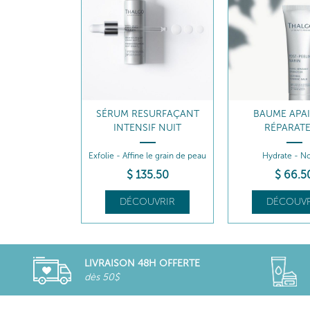
SÉRUM RESURFAÇANT
BAUME APA
INTENSIF NUIT
RÉPARAT
Exfolie - Affine le grain de peau
Hydrate - No
$
135
.50
$
66
.5
DÉCOUVRIR
DÉCOUVR
LIVRAISON 48H OFFERTE
dès 50$