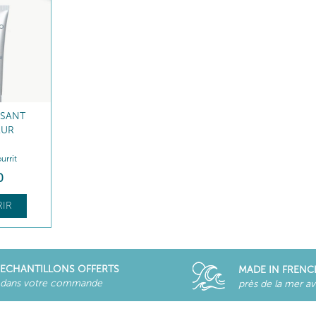
ISANT
EUR
urrit
0
IR
ECHANTILLONS OFFERTS
MADE IN FRENC
dans votre commande
près de la mer a