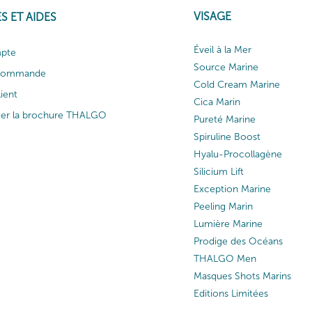
VISAGE
S ET AIDES
Éveil à la Mer
pte
Source Marine
 commande
Cold Cream Marine
lient
Cica Marin
ger la brochure THALGO
Pureté Marine
Spiruline Boost
Hyalu-Procollagène
Silicium Lift
Exception Marine
Peeling Marin
Lumière Marine
Prodige des Océans
THALGO Men
Masques Shots Marins
Editions Limitées