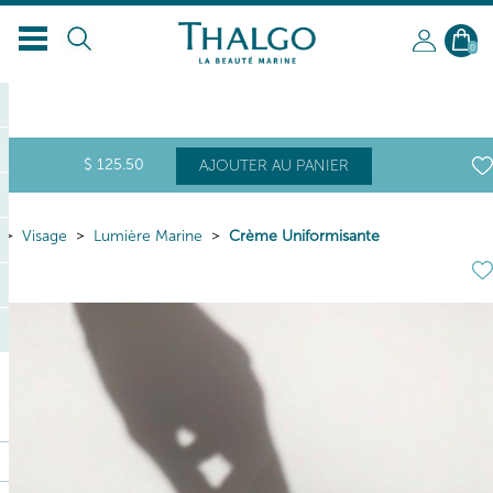
FR
0
$
125
.50
AJOUTER AU PANIER
Visage
Lumière Marine
Crème Uniformisante