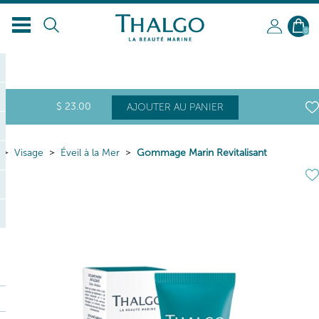
FR
0
$
23
.00
AJOUTER AU PANIER
Visage
Éveil à la Mer
Gommage Marin Revitalisant