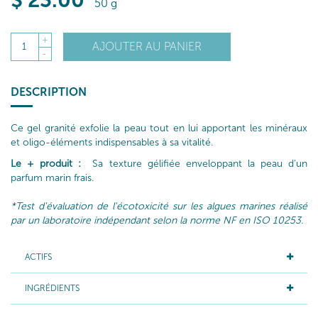
$
23
.00
50 g
+
AJOUTER AU PANIER
1
-
DESCRIPTION
Ce gel granité exfolie la peau tout en lui apportant les minéraux
et oligo-éléments indispensables à sa vitalité.
Le + produit :
Sa texture gélifiée enveloppant la peau d’un
parfum marin frais.
*Test d'évaluation de l'écotoxicité sur les algues marines réalisé
par un laboratoire indépendant selon la norme NF en ISO 10253.
ACTIFS
INGRÉDIENTS