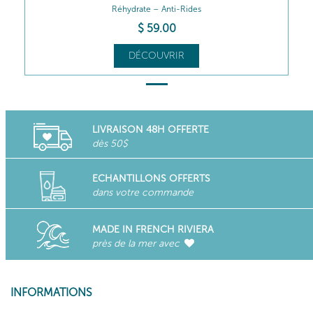
Réhydrate – Anti-Rides
$
59
.00
DÉCOUVRIR
LIVRAISON 48H OFFERTE
dès 50$
ECHANTILLONS OFFERTS
dans votre commande
MADE IN FRENCH RIVIERA
près de la mer avec
INFORMATIONS