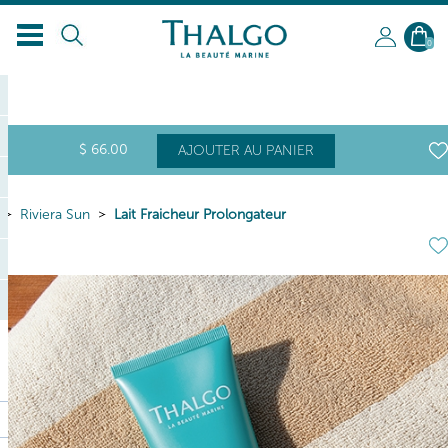
FR
0
$
66
.00
AJOUTER AU PANIER
Riviera Sun
Lait Fraicheur Prolongateur