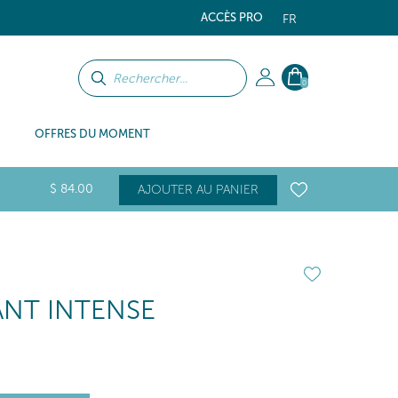
ACCÈS PRO
FR
0
OFFRES DU MOMENT
$
84
.00
AJOUTER AU PANIER
ANT INTENSE