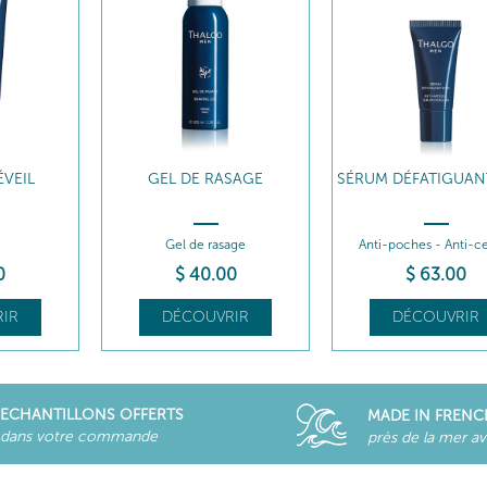
VEIL
GEL DE RASAGE
SÉRUM DÉFATIGUAN
Gel de rasage
Anti-poches - Anti-c
0
$
40
.00
$
63
.00
IR
DÉCOUVRIR
DÉCOUVRIR
ECHANTILLONS OFFERTS
MADE IN FRENC
dans votre commande
près de la mer a