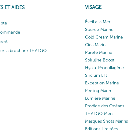
VISAGE
S ET AIDES
Éveil à la Mer
pte
Source Marine
 commande
Cold Cream Marine
lient
Cica Marin
ger la brochure THALGO
Pureté Marine
Spiruline Boost
Hyalu-Procollagène
Silicium Lift
Exception Marine
Peeling Marin
Lumière Marine
Prodige des Océans
THALGO Men
Masques Shots Marins
Editions Limitées