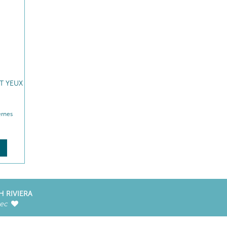
T YEUX
ernes
H RIVIERA
vec