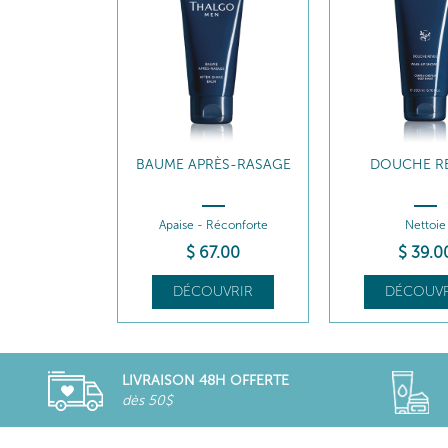
BAUME APRÈS-RASAGE
DOUCHE RÉ
Apaise - Réconforte
Nettoie
$
67
.00
$
39
.0
DÉCOUVRIR
DÉCOUVR
LIVRAISON 48H OFFERTE
dès 50$